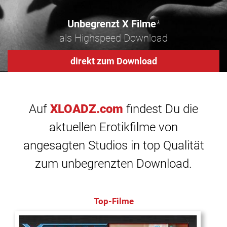
Unbegrenzt X Filme
*
als Highspeed Download
direkt zum Download
Auf
XLOADZ.com
findest Du die
aktuellen Erotikfilme von
angesagten Studios in top Qualität
zum unbegrenzten Download.
Top-Filme