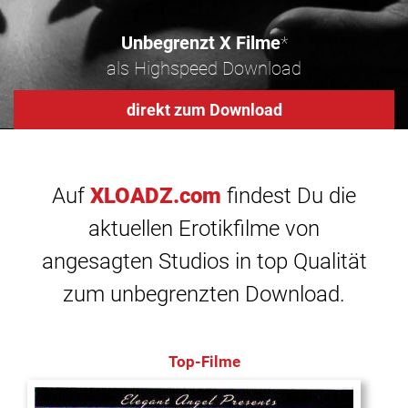
Unbegrenzt X Filme
*
als Highspeed Download
direkt zum Download
Auf
XLOADZ.com
findest Du die
aktuellen Erotikfilme von
angesagten Studios in top Qualität
zum unbegrenzten Download.
Top-Filme