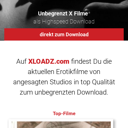
Unbegrenzt X Filme
*
als Highspeed Download
direkt zum Download
Auf
XLOADZ.com
findest Du die
aktuellen Erotikfilme von
angesagten Studios in top Qualität
zum unbegrenzten Download.
Top-Filme