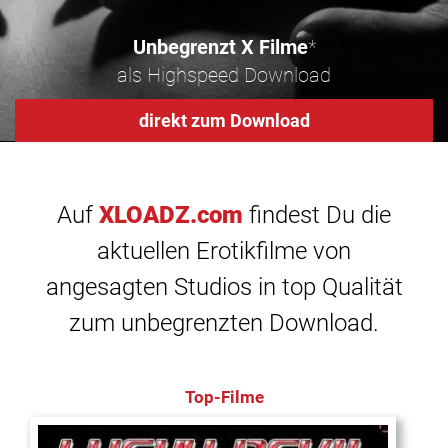
Unbegrenzt X Filme
*
als Highspeed Download
direkt zum Download
Auf
XLOADZ.com
findest Du die
aktuellen Erotikfilme von
angesagten Studios in top Qualität
zum unbegrenzten Download.
Top-Filme