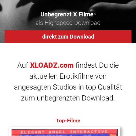
Unbegrenzt X Filme
*
als Highspeed Download
direkt zum Download
Auf
XLOADZ.com
findest Du die
aktuellen Erotikfilme von
angesagten Studios in top Qualität
zum unbegrenzten Download.
Top-Filme